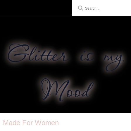
Glitter is my
Mood
Made For Women