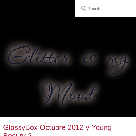
Glitter is my
Mood
GlossyBox Octubre 2012 y Young
Beauty 2