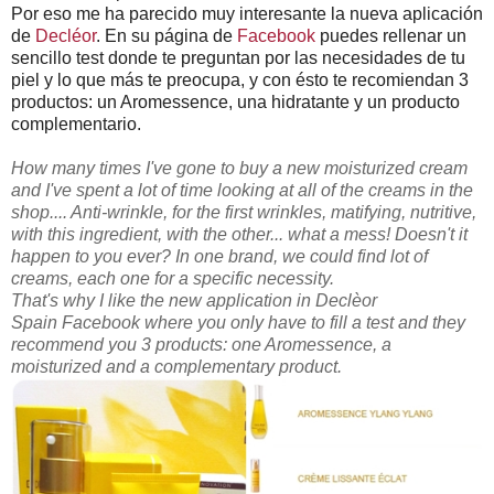
Por eso me ha parecido muy interesante la nueva aplicación
de
Decléor
. En su página de
Facebook
puedes rellenar un
sencillo test donde te preguntan por las necesidades de tu
piel y lo que más te preocupa, y con ésto te recomiendan 3
productos: un Aromessence, una hidratante y un producto
complementario.
How many times I've gone to buy a new moisturized cream
and I've spent a lot of time looking at all of the creams in the
shop.... Anti-wrinkle, for the first wrinkles, matifying, nutritive,
with this ingredient, with the other... what a mess! Doesn't it
happen to you ever? In one brand, we could find lot of
creams, each one for a specific necessity.
That's why I like the new application in Declèor
Spain
Facebook
where you only have to fill a test and they
recommend you 3 products: one Aromessence, a
moisturized and a complementary product.