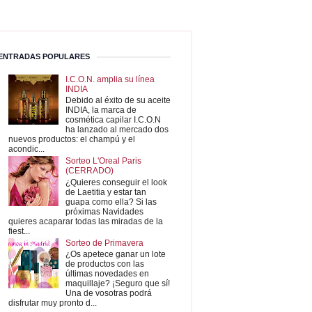
ENTRADAS POPULARES
I.C.O.N. amplia su línea
INDIA
Debido al éxito de su aceite
INDIA, la marca de
cosmética capilar I.C.O.N
ha lanzado al mercado dos
nuevos productos: el champú y el
acondic...
Sorteo L'Oreal Paris
(CERRADO)
¿Quieres conseguir el look
de Laetitia y estar tan
guapa como ella? Si las
próximas Navidades
quieres acaparar todas las miradas de la
fiest...
Sorteo de Primavera
¿Os apetece ganar un lote
de productos con las
últimas novedades en
maquillaje? ¡Seguro que sí!
Una de vosotras podrá
disfrutar muy pronto d...