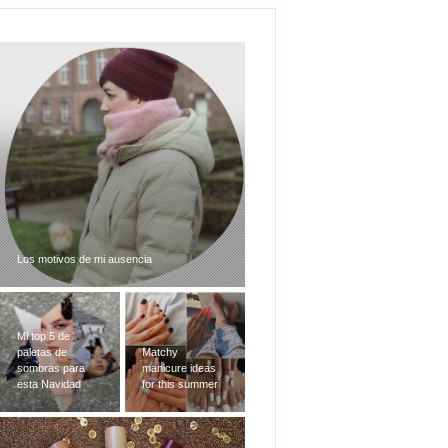
Mi top 5 de paletas de sombras para esta
Navidad
Matchy
manicure ideas
MAC Taste of
for this summer
Stardom