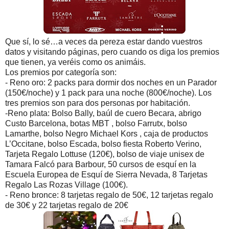
Que sí, lo sé…a veces da pereza estar dando vuestros
datos y visitando páginas, pero cuando os diga los premios
que tienen, ya veréis como os animáis.
Los premios por categoría son:
- Reno oro: 2 packs para dormir dos noches en un Parador
(150€/noche) y 1 pack para una noche (800€/noche). Los
tres premios son para dos personas por habitación.
-Reno plata: Bolso Bally, baúl de cuero Becara, abrigo
Custo Barcelona, botas MBT , bolso Farrutx, bolso
Lamarthe, bolso Negro Michael Kors , caja de productos
L’Occitane, bolso Escada, bolso fiesta Roberto Verino,
Tarjeta Regalo Lottuse (120€), bolso de viaje unisex de
Tamara Falcó para Barbour, 50 cursos de esquí en la
Escuela Europea de Esquí de Sierra Nevada, 8 Tarjetas
Regalo Las Rozas Village (100€).
- Reno bronce: 8 tarjetas regalo de 50€, 12 tarjetas regalo
de 30€ y 22 tarjetas regalo de 20€