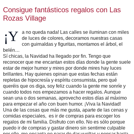
Consigue fantásticos regalos con Las
Rozas Village
¡Y
a no queda nada! Las calles se iluminan con miles
de luces de colores, decoramos nuestras casas
con guirnaldas y figuritas, montamos el árbol, el
belén…
Sí chicas, la Navidad ha llegado por fin. Tengo que
reconocer que me encantan estos días donde la gente suele
estar de mejor humor y mires por donde mires hay luces
brillantes. Hay quienes opinan que estas fechas están
repletas de hipocresía y espíritu consumista, pero qué
queréis que os diga, soy feliz cuando la gente me sonríe y
cuando todos nos empezamos a hacer regalos. Aunque
sean una o dos semanas, aprovecho estos días al máximo
para empezar el año con buen humor. ¡Viva la Navidad!
Una de las cosas que más me gusta, aparte de las cenas y
comidas especiales, es ir de compras para escoger los
regalos de mi familia. Disfruto con ello. No es sólo porque
puedo ir de compras y gastar dinero sin sentirme culpable
por ello, me encanta no parar de dar vueltas y pensar hasta