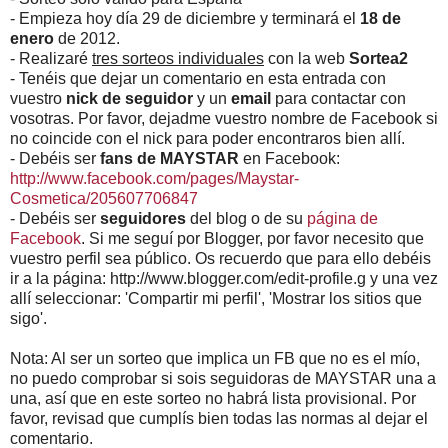
- Empieza hoy día 29 de diciembre y terminará el
18 de
enero
de 2012.
- Realizaré
tres sorteos individuales
con la web
Sortea2
- Tenéis que dejar un comentario en esta entrada con
vuestro
nick de seguidor
y un
email
para contactar con
vosotras. Por favor, dejadme vuestro nombre de Facebook si
no coincide con el nick para poder encontraros bien allí.
- Debéis ser
fans de MAYSTAR
en Facebook:
http://www.facebook.com/pages/Maystar-
Cosmetica/205607706847
- Debéis ser
seguidores
del blog o de su
página de
Facebook
. Si me seguí por Blogger, por favor necesito que
vuestro perfil sea público. Os recuerdo que para ello debéis
ir a la página: http://www.blogger.com/edit-profile.g y una vez
allí seleccionar: 'Compartir mi perfil', 'Mostrar los sitios que
sigo'.
Nota: Al ser un sorteo que implica un FB que no es el mío,
no puedo comprobar si sois seguidoras de MAYSTAR una a
una, así que en este sorteo no habrá lista provisional. Por
favor, revisad que cumplís bien todas las normas al dejar el
comentario.