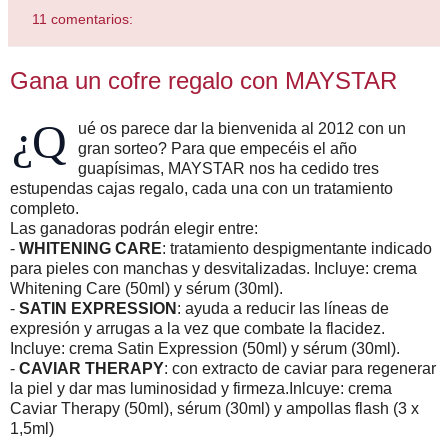
11 comentarios:
Gana un cofre regalo con MAYSTAR
¿Q
ué os parece dar la bienvenida al 2012 con un
gran sorteo? Para que empecéis el año
guapísimas, MAYSTAR nos ha cedido tres
estupendas cajas regalo, cada una con un tratamiento
completo.
Las ganadoras podrán elegir entre:
-
WHITENING CARE
: tratamiento despigmentante indicado
para pieles con manchas y desvitalizadas. Incluye: crema
Whitening Care (50ml) y sérum (30ml).
-
SATIN EXPRESSION
: ayuda a reducir las líneas de
expresión y arrugas a la vez que combate la flacidez.
Incluye: crema Satin Expression (50ml) y sérum (30ml).
-
CAVIAR THERAPY
: con extracto de caviar para regenerar
la piel y dar mas luminosidad y firmeza.Inlcuye: crema
Caviar Therapy (50ml), sérum (30ml) y ampollas flash (3 x
1,5ml)