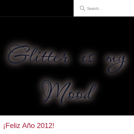
Glitter is my
Mood
¡Feliz Año 2012!