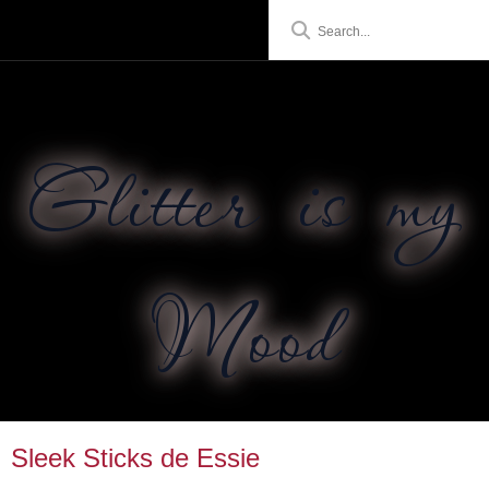
Glitter is my
Mood
Sleek Sticks de Essie