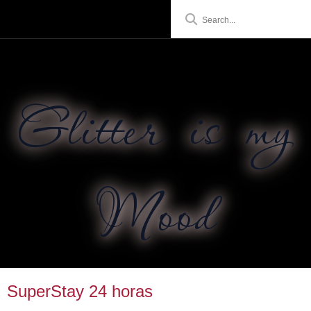
Glitter is my
Mood
SuperStay 24 horas