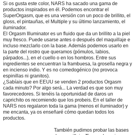
Si os gusta este color, NARS ha sacado una gama de
productos inspirados en él. Podemos encontrar el
SuperOrgasm, que es una versión con un poco de brillito, el
gloss, el pintauñas, el Multiple y su último lanzamiento, el
iluminador.
El Orgasm Illuminator es un fluido que da un brillito a la piel
muy fresco. Puede usarse antes o después del maquillaje e
incluso mezclarlo con la base. Además podemos usarlo en
la parte del rostro que queramos (pómulos, labios,
párpados...), en el cuello o en los hombros. Entre sus
ingredientes se encuentran la frambuesa, la grosella negra y
en incienso indio. Y es no comedogénico (no provoca
espinillas ni granitos).
¿Sabíais que en EEUU se venden 2 productos Orgasm
cada minuto? Por algo será... La verdad es que son muy
favorecedores. Si tenéis la oportunidad de daros un
caprichito os recomiendo que los probeis. En el taller de
NARS nos regalaron toda la gama (menos el iluminador) y
me encanta, ya os enseñaré cómo quedan todos los
productos.
También pudimos probar las bases