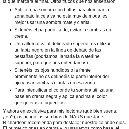
la que marcará el final. Otros trucos que nos enseñaron:
Aplicar una sombra con brillos para iluminar la
zona bajo la ceja ya no está muy de moda, es
mejor usar una sombra mate y clarita.
Si tenéis el párpado caído, evitar la sombras en
crema.
Una alternativa al delineado superior es utilizar
un lápiz negro en la línea de debajo de las
pestañas (podríamos llamarla la waterline
superior, para que nos entendamos).
Si tenéis los ojos hundidos o la frente
prominente no os delineéis la parte interior del
ojo y usar sombras claritas en esa zona.
Para intensificar el color de tu sombra utiliza una
base en crema negra y aplica encima el color
que quieras a toquecitos.
Y ahora en exclusiva para mis lectoras (qué bien suena,
¿eh?), os pongo las sombras de NARS que Jane
Richardson recomienda para destacar nuestro color de ojos.
El primer color es en crema y lo usaríamos como base, el