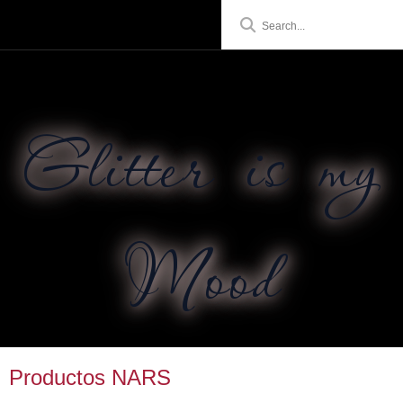
Glitter is my
Mood
Productos NARS