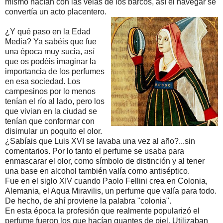
mismo hacían con las velas de los barcos, así el navegar se
convertía un acto placentero.
¿Y qué paso en la Edad
Media? Ya sabéis que fue
una época muy sucia, así
que os podéis imaginar la
importancia de los perfumes
en esa sociedad. Los
campesinos por lo menos
tenían el río al lado, pero los
que vivian en la ciudad se
tenían que conformar con
disimular un poquito el olor.
¿Sabíais que Luis XVI se lavaba una vez al año?...sin
comentarios. Por lo tanto el perfume se usaba para
enmascarar el olor, como símbolo de distinción y al tener
una base en alcohol también valía como antiséptico.
Fue en el siglo XIV cuando Paolo Fellini crea en Colonia,
Alemania, el Aqua Miravilis, un perfume que valía para todo.
De hecho, de ahí proviene la palabra "colonia".
En esta época la profesión que realmente popularizó el
perfume fueron los que hacían guantes de piel. Utilizaban