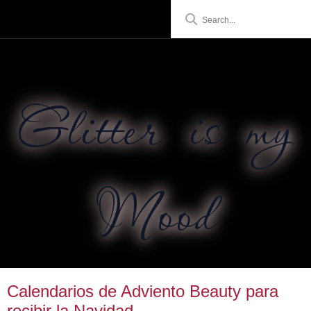
Glitter is my
Mood
Calendarios de Adviento Beauty para
recibir la Navidad