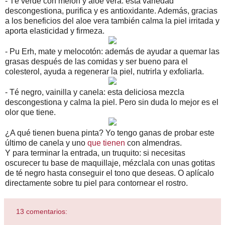
- Té verde con melón y aloe vera: esta variedad
descongestiona, purifica y es antioxidante. Además, gracias
a los beneficios del aloe vera también calma la piel irritada y
aporta elasticidad y firmeza.
- Pu Erh, mate y melocotón: además de ayudar a quemar las
grasas después de las comidas y ser bueno para el
colesterol, ayuda a regenerar la piel, nutrirla y exfoliarla.
- Té negro, vainilla y canela: esta deliciosa mezcla
descongestiona y calma la piel. Pero sin duda lo mejor es el
olor que tiene.
¿A qué tienen buena pinta? Yo tengo ganas de probar este
último de canela y uno
que tienen
con almendras.
Y para terminar la entrada, un truquito: si necesitas
oscurecer tu base de maquillaje, mézclala con unas gotitas
de té negro hasta conseguir el tono que deseas. O aplícalo
directamente sobre tu piel para contornear el rostro.
13 comentarios: