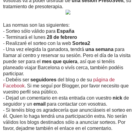
vosotras va a poder disfrutar de
una sesión PresoSvelt
, su
tratamiento de presoterapia.
Las normas son las siguientes:
- Sorteo sólo válido para
España
- Terminará el lunes
28 de febrero
- Realizaré el sorteo con la web
Sortea2
- Una vez elegida la ganadora, tendrá
una semana
para
llamar al centro y reservar su sesión. Pero el día de la visita
puede ser para el
mes que quiera
, así que si tenéis
planeado viajar Barcelona o vivís cerca, también podéis
participar.
- Debéis ser
seguidores
del blog o de su
página de
Facebook
. Si me seguí por Blogger, por favor necesito que
vuestro perfil sea público.
- Dejad un comentario en esta entrada con vuestro
nick
de
seguidor y un
email
para contactar con vosotras.
- Si tenéis blog os agradecería que anunciáseis el sorteo en
él. Quien lo haga tendrá una participación extra. No serán
válidos los blogs destinados sólo a anunciar sorteos. Por
favor, dejadme también el enlace en el comentario.