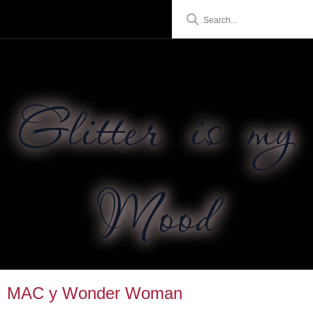
Glitter is my
Mood
MAC y Wonder Woman