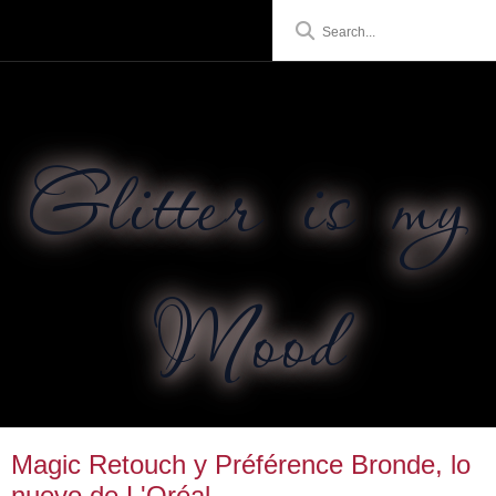
Glitter is my
Mood
Magic Retouch y Préférence Bronde, lo
nuevo de L'Oréal