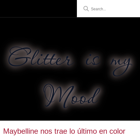
Glitter is my
Mood
Maybelline nos trae lo último en color