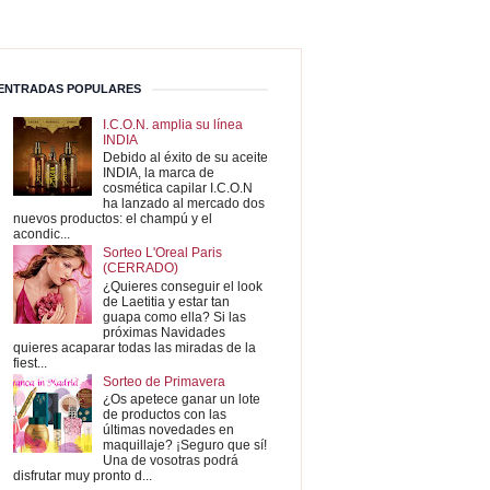
ENTRADAS POPULARES
I.C.O.N. amplia su línea
INDIA
Debido al éxito de su aceite
INDIA, la marca de
cosmética capilar I.C.O.N
ha lanzado al mercado dos
nuevos productos: el champú y el
acondic...
Sorteo L'Oreal Paris
(CERRADO)
¿Quieres conseguir el look
de Laetitia y estar tan
guapa como ella? Si las
próximas Navidades
quieres acaparar todas las miradas de la
fiest...
Sorteo de Primavera
¿Os apetece ganar un lote
de productos con las
últimas novedades en
maquillaje? ¡Seguro que sí!
Una de vosotras podrá
disfrutar muy pronto d...