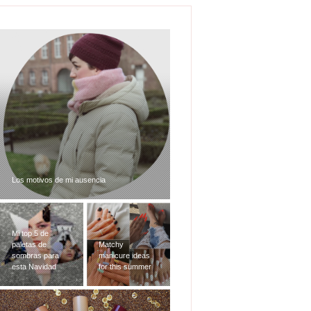
Los motivos de mi ausencia
Mi top 5 de
paletas de
Matchy
sombras para
manicure ideas
esta Navidad
for this summer