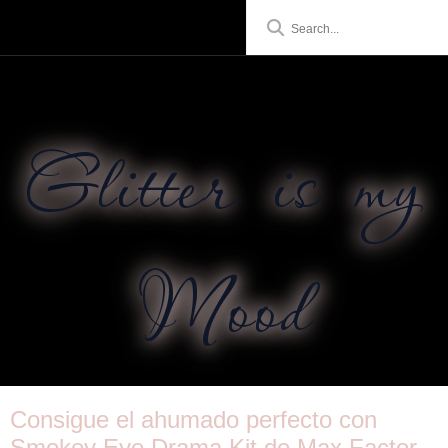
Glitter is my
Mood
Consigue el ahumado perfecto con
Smokey Eye Drama Kit de Max Factor