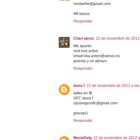
modaelle@gmail.com
MIl besos
Responder
Chari perez
22 de noviembre de 2012 
Me apunto
nick:lola anton
email:lola.anton@yahoo.es
gracias y un abrazo
Responder
laura f
22 de noviembre de 2012 a las
latika en fB
GFC laura f
ojosnegroslfc@gmail.com
gracias1
Responder
MariaDelg
22 de noviembre de 2012 a