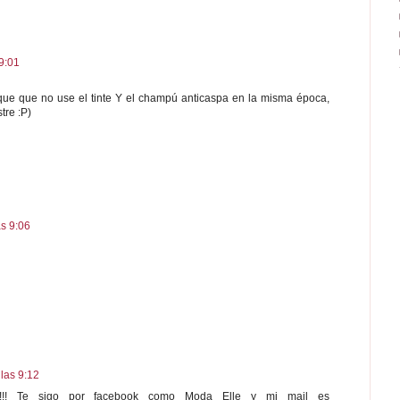
9:01
oque que no use el tinte Y el champú anticaspa en la misma época,
tre :P)
s 9:06
las 9:12
!!!!! Te sigo por facebook como Moda Elle y mi mail es