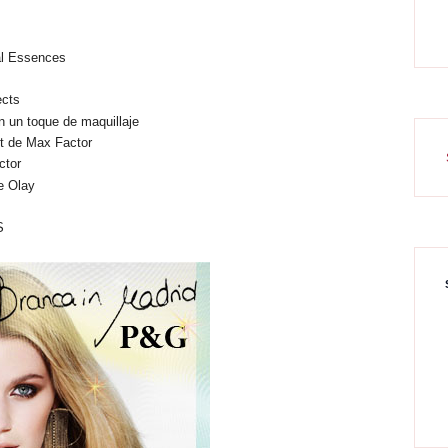
al Essences
ects
n un toque de maquillaje
t de Max Factor
ctor
e Olay
S