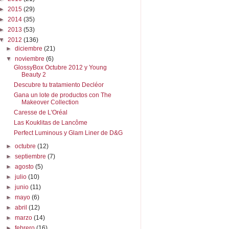
►
2015
(29)
►
2014
(35)
►
2013
(53)
▼
2012
(136)
►
diciembre
(21)
▼
noviembre
(6)
GlossyBox Octubre 2012 y Young
Beauty 2
Descubre tu tratamiento Decléor
Gana un lote de productos con The
Makeover Collection
Caresse de L'Oréal
Las Kouklitas de Lancôme
Perfect Luminous y Glam Liner de D&G
►
octubre
(12)
►
septiembre
(7)
►
agosto
(5)
►
julio
(10)
►
junio
(11)
►
mayo
(6)
►
abril
(12)
►
marzo
(14)
►
febrero
(16)