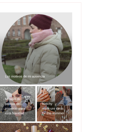
Los motivos de mi ausencia
Mi top 5 de
paletas de
Matchy
sombras para
manicure ideas
esta Navidad
for this summer