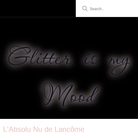
Glitter is my
Mood
L'Absolu Nu de Lancôme