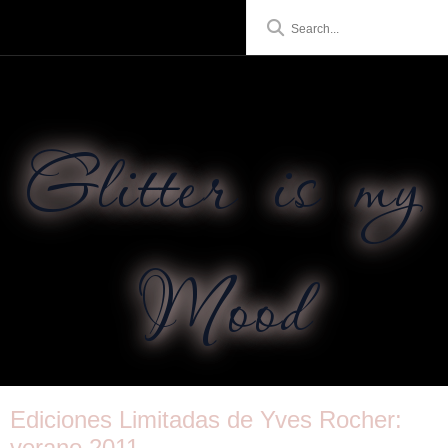
Glitter is my
Mood
Ediciones Limitadas de Yves Rocher:
verano 2011