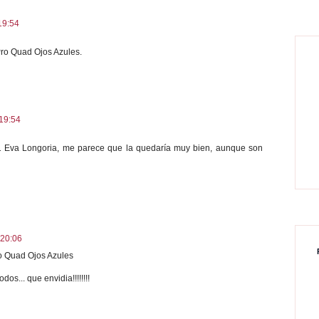
19:54
 Pro Quad Ojos Azules.
19:54
31 Eva Longoria, me parece que la quedaría muy bien, aunque son
 20:06
o Quad Ojos Azules
s... que envidia!!!!!!!!