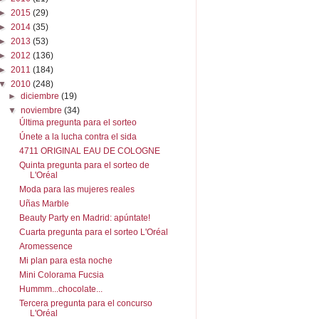
►
2015
(29)
►
2014
(35)
►
2013
(53)
►
2012
(136)
►
2011
(184)
▼
2010
(248)
►
diciembre
(19)
▼
noviembre
(34)
Última pregunta para el sorteo
Únete a la lucha contra el sida
4711 ORIGINAL EAU DE COLOGNE
Quinta pregunta para el sorteo de
L'Oréal
Moda para las mujeres reales
Uñas Marble
Beauty Party en Madrid: apúntate!
Cuarta pregunta para el sorteo L'Oréal
Aromessence
Mi plan para esta noche
Mini Colorama Fucsia
Hummm...chocolate...
Tercera pregunta para el concurso
L'Oréal