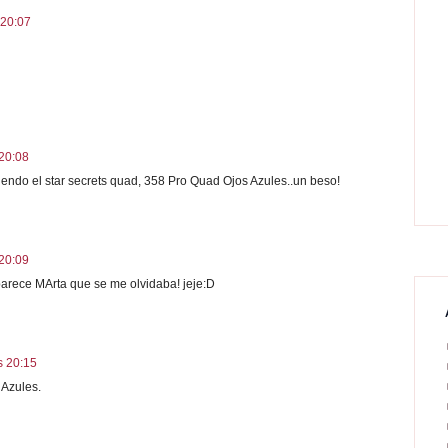
 20:07
20:08
iendo el star secrets quad, 358 Pro Quad Ojos Azules..un beso!
20:09
parece MArta que se me olvidaba! jeje:D
s 20:15
 Azules.