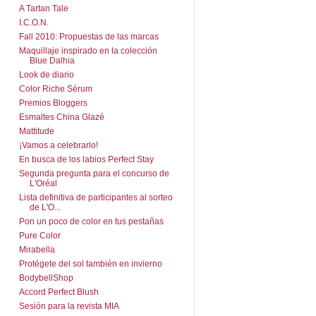
A Tartan Tale
I.C.O.N.
Fall 2010: Propuestas de las marcas
Maquillaje inspirado en la colección
Blue Dalhia
Look de diario
Color Riche Sérum
Premios Bloggers
Esmaltes China Glazé
Mattitude
¡Vamos a celebrarlo!
En busca de los labios Perfect Stay
Segunda pregunta para el concurso de
L'Oréal
Lista definitiva de participantes al sorteo
de L'O...
Pon un poco de color en tus pestañas
Pure Color
Mirabella
Protégete del sol también en invierno
BodybellShop
Accord Perfect Blush
Sesión para la revista MIA