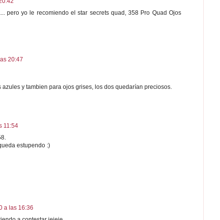
20:42
.. pero yo le recomiendo el star secrets quad, 358 Pro Quad Ojos
las 20:47
azules y tambien para ojos grises, los dos quedarían preciosos.
s 11:54
58.
 queda estupendo :)
 a las 16:36
riendo a contestar jejeje.