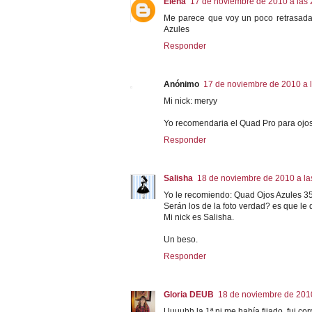
Elena
17 de noviembre de 2010 a las 
Me parece que voy un poco retrasada.
Azules
Responder
Anónimo
17 de noviembre de 2010 a 
Mi nick: meryy
Yo recomendaria el Quad Pro para ojos 
Responder
Salisha
18 de noviembre de 2010 a la
Yo le recomiendo: Quad Ojos Azules 3
Serán los de la foto verdad? es que le
Mi nick es Salisha.
Un beso.
Responder
Gloria DEUB
18 de noviembre de 2010
Uuuuhh la 1ª ni me había fijado, fui cor