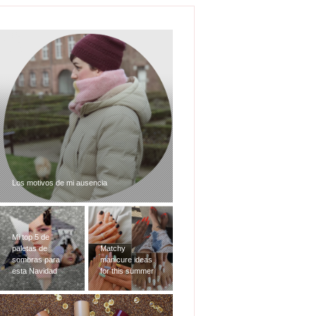
Los motivos de mi ausencia
Mi top 5 de
paletas de
Matchy
sombras para
manicure ideas
esta Navidad
for this summer