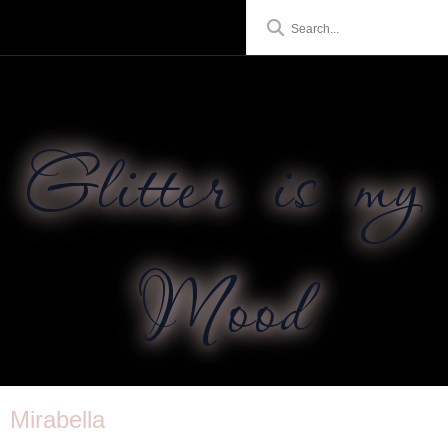
Glitter is my
Mood
Mirabella