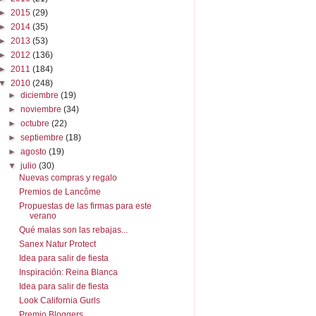
►
2015
(29)
►
2014
(35)
►
2013
(53)
►
2012
(136)
►
2011
(184)
▼
2010
(248)
►
diciembre
(19)
►
noviembre
(34)
►
octubre
(22)
►
septiembre
(18)
►
agosto
(19)
▼
julio
(30)
Nuevas compras y regalo
Premios de Lancôme
Propuestas de las firmas para este
verano
Qué malas son las rebajas...
Sanex Natur Protect
Idea para salir de fiesta
Inspiración: Reina Blanca
Idea para salir de fiesta
Look California Gurls
Premio Bloggers