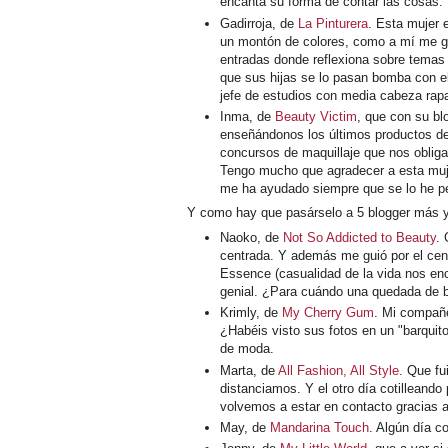
encanta su forma de contar las cosas.
Gadirroja, de
La Pinturera
. Esta mujer 
un montón de colores, como a mí me g
entradas donde reflexiona sobre temas
que sus hijas se lo pasan bomba con el
jefe de estudios con media cabeza rap
Inma, de
Beauty Victim
, que con su bl
enseñándonos los últimos productos d
concursos de maquillaje que nos obligan
Tengo mucho que agradecer a esta muje
me ha ayudado siempre que se lo he pe
Y como hay que pasárselo a 5 blogger más y
Naoko, de
Not So Addicted to Beauty
.
centrada. Y además me guió por el centr
Essence (casualidad de la vida nos en
genial. ¿Para cuándo una quedada de b
Krimly, de
My Cherry Gum
. Mi compañe
¿Habéis visto sus fotos en un "barquito
de moda.
Marta, de
All Fashion, All Style
. Que f
distanciamos. Y el otro día cotilleando
volvemos a estar en contacto gracias a 
May, de
Mandarina Touch
. Algún día c