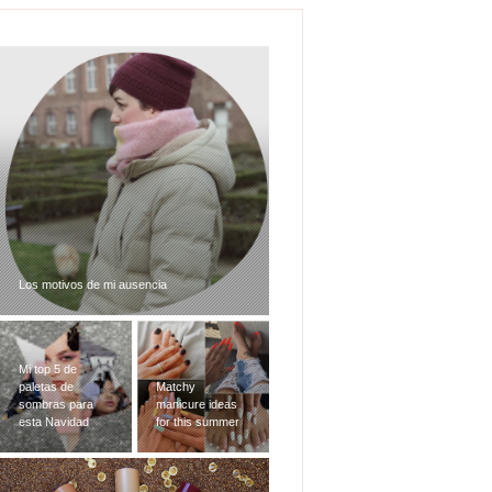
Mi top 5 de paletas de sombras para
esta Navidad
Matchy
manicure ideas
MAC Taste of
for this summer
Stardom