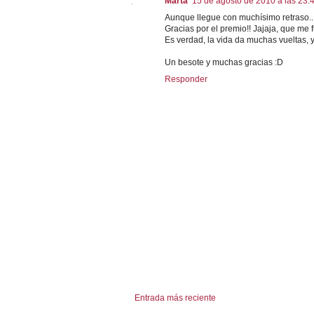
Marta
15 de agosto de 2010 a las 23:
Aunque llegue con muchísimo retraso..
Gracias por el premio!! Jajaja, que me f
Es verdad, la vida da muchas vueltas, y 
Un besote y muchas gracias :D
Responder
Entrada más reciente