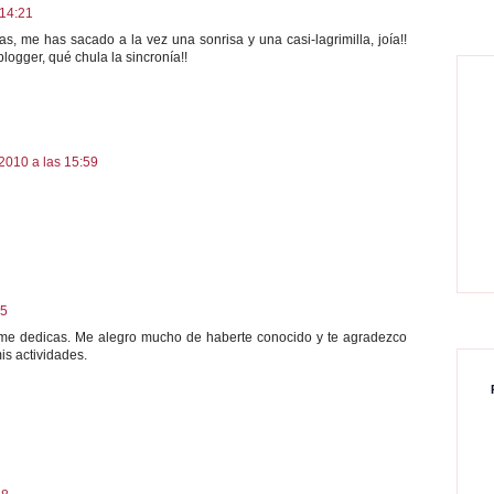
 14:21
s, me has sacado a la vez una sonrisa y una casi-lagrimilla, joía!!
logger, qué chula la sincronía!!
 2010 a las 15:59
35
 me dedicas. Me alegro mucho de haberte conocido y te agradezco
is actividades.