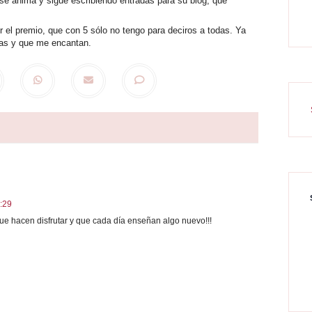
i se anima y sigue escribiendo entradas para su blog, que
 el premio, que con 5 sólo no tengo para deciros a todas. Ya
días y que me encantan.
3:29
que hacen disfrutar y que cada día enseñan algo nuevo!!!