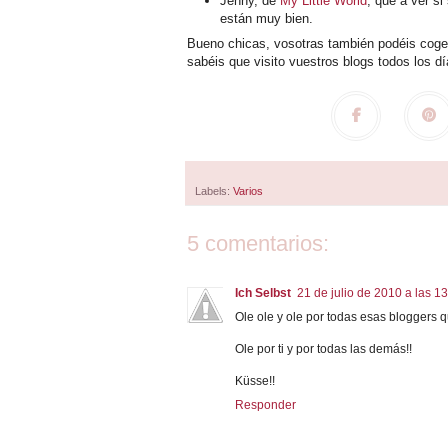
Jenny, de
My Little World
, que a ver s
están muy bien.
Bueno chicas, vosotras también podéis coger
sabéis que visito vuestros blogs todos los 
Labels:
Varios
5 comentarios:
Ich Selbst
21 de julio de 2010 a las 1
Ole ole y ole por todas esas bloggers 
Ole por ti y por todas las demás!!
Küsse!!
Responder