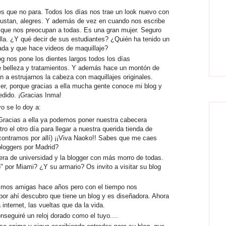
es que no para. Todos los días nos trae un look nuevo con
ustan, alegres. Y además de vez en cuando nos escribe
 que nos preocupan a todas. Es una gran mujer. Seguro
la. ¿Y qué decir de sus estudiantes? ¿Quién ha tenido un
ada y que hace videos de maquillaje?
og nos pone los dientes largos todos los días
e belleza y tratamientos. Y además hace un montón de
 a estrujarnos la cabeza con maquillajes originales.
r, porque gracias a ella mucha gente conoce mi blog y
dido. ¡Gracias Inma!
o se lo doy a:
 Gracias a ella ya podemos poner nuestra cabecera
o el otro día para llegar a nuestra querida tienda de
contramos por allí) ¡¡Viva Naoko!! Sabes que me caes
loggers por Madrid?
ra de universidad y la blogger con más morro de todas.
" por Miami? ¿Y su armario? Os invito a visitar su blog
uimos amigas hace años pero con el tiempo nos
 por ahí descubro que tiene un blog y es diseñadora. Ahora
internet, las vueltas que da la vida.
onseguiré un reloj dorado como el tuyo....