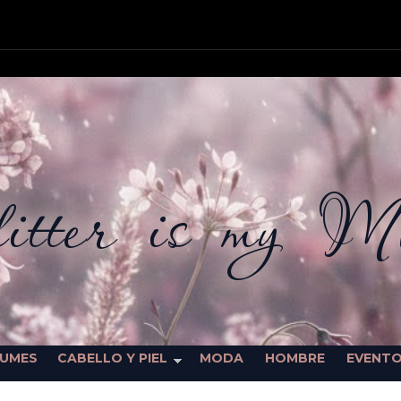
itter is my M
FUMES
CABELLO Y PIEL
MODA
HOMBRE
EVENT
SORTEOS