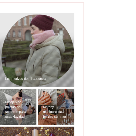
Mi top 5 de paletas de sombras para esta
Navidad
Matchy
manicure ideas
MAC Taste of
for this summer
Stardom