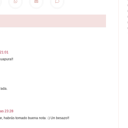
 21:01
guapura!!
rada.
las 23:28
te, habrás tomado buena nota :-) Un besazo!!