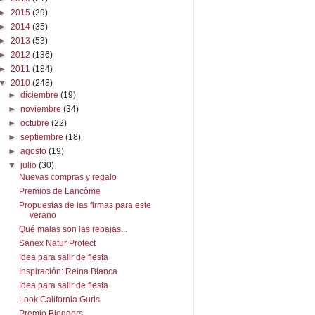
►
2015
(29)
►
2014
(35)
►
2013
(53)
►
2012
(136)
►
2011
(184)
▼
2010
(248)
►
diciembre
(19)
►
noviembre
(34)
►
octubre
(22)
►
septiembre
(18)
►
agosto
(19)
▼
julio
(30)
Nuevas compras y regalo
Premios de Lancôme
Propuestas de las firmas para este
verano
Qué malas son las rebajas...
Sanex Natur Protect
Idea para salir de fiesta
Inspiración: Reina Blanca
Idea para salir de fiesta
Look California Gurls
Premio Bloggers