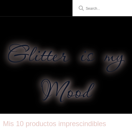
Glitter is my
Mood
Mis 10 productos imprescindibles