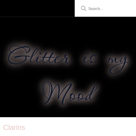
Glitter is my
Mood
Clarins