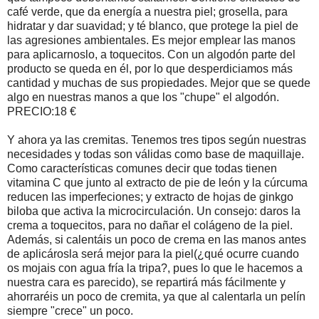
café verde, que da energía a nuestra piel; grosella, para
hidratar y dar suavidad; y té blanco, que protege la piel de
las agresiones ambientales. Es mejor emplear las manos
para aplicarnoslo, a toquecitos. Con un algodón parte del
producto se queda en él, por lo que desperdiciamos más
cantidad y muchas de sus propiedades. Mejor que se quede
algo en nuestras manos a que los "chupe" el algodón.
PRECIO:18 €
Y ahora ya las cremitas. Tenemos tres tipos según nuestras
necesidades y todas son válidas como base de maquillaje.
Como características comunes decir que todas tienen
vitamina C que junto al extracto de pie de león y la cúrcuma
reducen las imperfeciones; y extracto de hojas de ginkgo
biloba que activa la microcirculación. Un consejo: daros la
crema a toquecitos, para no dañar el colágeno de la piel.
Además, si calentáis un poco de crema en las manos antes
de aplicárosla será mejor para la piel(¿qué ocurre cuando
os mojais con agua fría la tripa?, pues lo que le hacemos a
nuestra cara es parecido), se repartirá más fácilmente y
ahorraréis un poco de cremita, ya que al calentarla un pelín
siempre "crece" un poco.