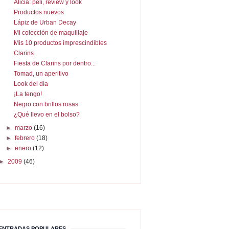
Alicia: peli, review y look
Productos nuevos
Lápiz de Urban Decay
Mi colección de maquillaje
Mis 10 productos imprescindibles
Clarins
Fiesta de Clarins por dentro...
Tomad, un aperitivo
Look del día
¡La tengo!
Negro con brillos rosas
¿Qué llevo en el bolso?
►
marzo
(16)
►
febrero
(18)
►
enero
(12)
►
2009
(46)
ENTRADAS POPULARES