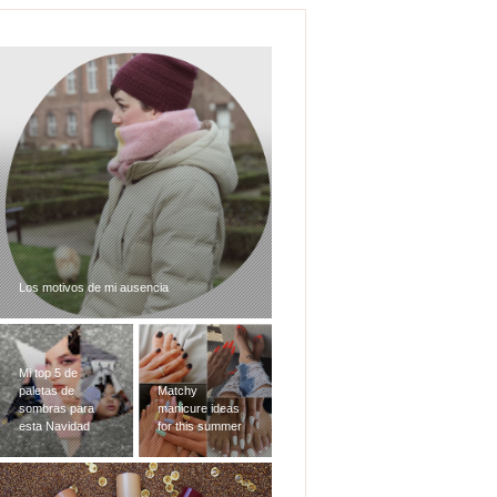
Los motivos de mi ausencia
Mi top 5 de
paletas de
Matchy
sombras para
manicure ideas
esta Navidad
for this summer