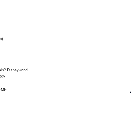
p)
ain? Disneyworld
ody
MEME: