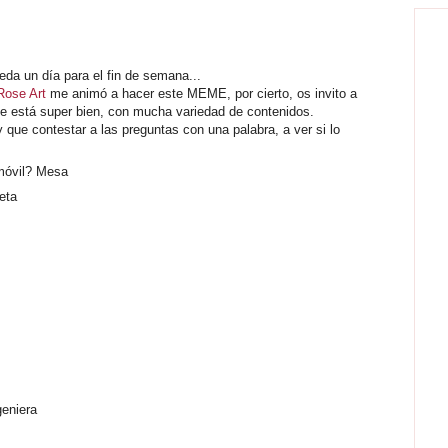
eda un día para el fin de semana...
Rose Art
me animó a hacer este MEME, por cierto, os invito a
que está super bien, con mucha variedad de contenidos.
 que contestar a las preguntas con una palabra, a ver si lo
móvil? Mesa
eta
geniera