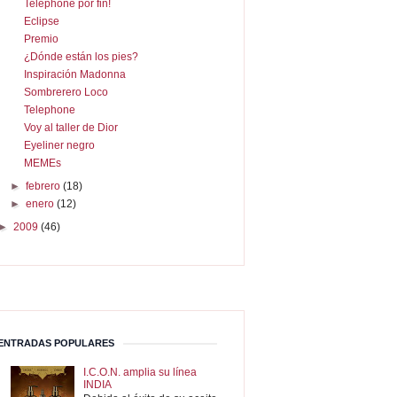
Telephone por fin!
Eclipse
Premio
¿Dónde están los pies?
Inspiración Madonna
Sombrerero Loco
Telephone
Voy al taller de Dior
Eyeliner negro
MEMEs
►
febrero
(18)
►
enero
(12)
►
2009
(46)
ENTRADAS POPULARES
I.C.O.N. amplia su línea
INDIA