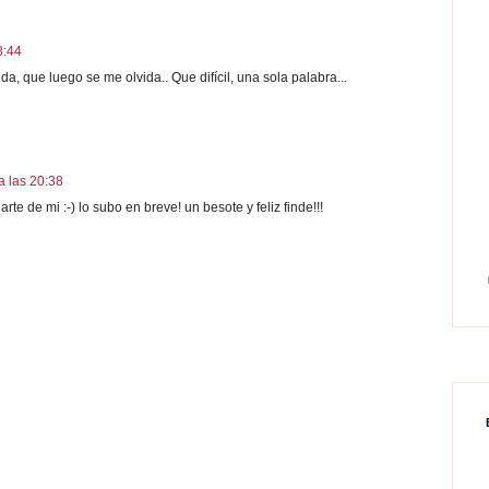
8:44
, que luego se me olvida.. Que difícil, una sola palabra...
a las 20:38
e de mi :-) lo subo en breve! un besote y feliz finde!!!