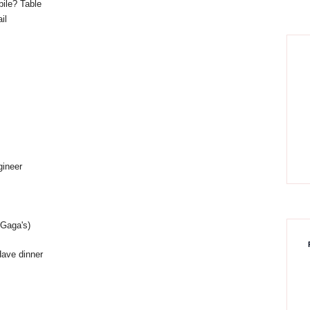
ile? Table
il
gineer
 Gaga's)
Have dinner