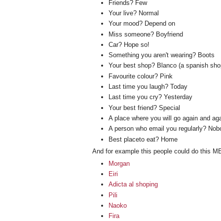
Friends? Few
Your live? Normal
Your mood? Depend on
Miss someone? Boyfriend
Car? Hope so!
Something you aren't wearing? Boots
Your best shop? Blanco (a spanish sho
Favourite colour? Pink
Last time you laugh? Today
Last time you cry? Yesterday
Your best friend? Special
A place where you will go again and ag
A person who email you regularly? Nob
Best placeto eat? Home
And for example this people could do this 
Morgan
Eiri
Adicta al shoping
Pili
Naoko
Fira