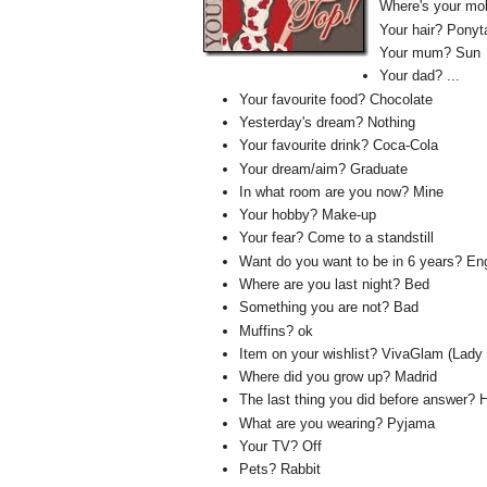
Where's your mob
Your hair? Ponyta
Your mum? Sun
Your dad? ...
Your favourite food? Chocolate
Yesterday's dream? Nothing
Your favourite drink? Coca-Cola
Your dream/aim? Graduate
In what room are you now? Mine
Your hobby? Make-up
Your fear?
Come to a standstill
Want do you want to be in 6 years? En
Where are you last night? Bed
Something you are not? Bad
Muffins? ok
Item on your wishlist? VivaGlam (Lady
Where did you grow up? Madrid
The last thing you did before answer? 
What are you wearing? Pyjama
Your TV? Off
Pets? Rabbit