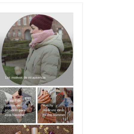
Los motivos de mi ausencia
Mi top 5 de
paletas de
Matchy
sombras para
manicure ideas
esta Navidad
for this summer