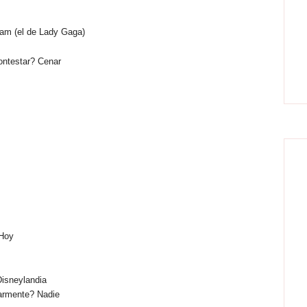
lam (el de Lady Gaga)
ontestar? Cenar
 Hoy
Disneylandia
larmente? Nadie