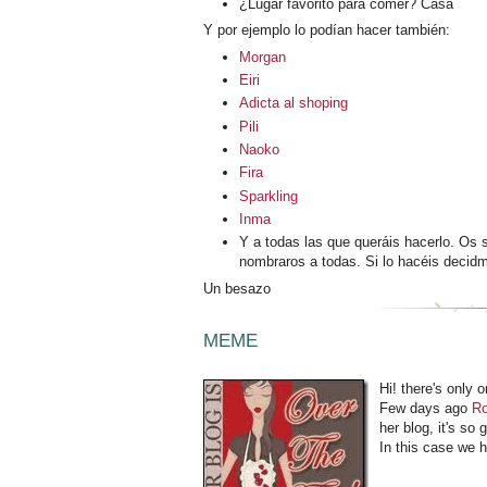
¿Lugar favorito para comer? Casa
Y por ejemplo lo podían hacer también:
Morgan
Eiri
Adicta al shoping
Pili
Naoko
Fira
Sparkling
Inma
Y a todas las que queráis hacerlo. Os 
nombraros a todas. Si lo hacéis decidm
Un besazo
MEME
Hi! there's only 
Few days ago
Ro
her blog, it's so 
In this case we h