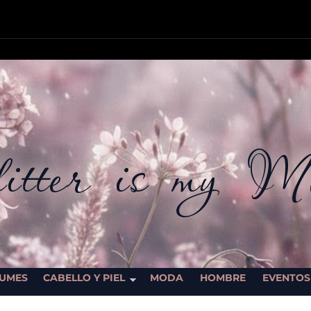
itter is my M
UMES
CABELLO Y PIEL
MODA
HOMBRE
EVENTOS
SORTEOS