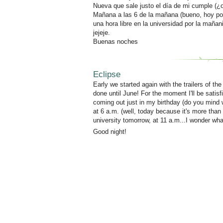
Nueva que sale justo el día de mi cumple (¿o
Mañana a las 6 de la mañana (bueno, hoy por
una hora libre en la universidad por la mañan
jejeje.
Buenas noches
Eclipse
Early we started again with the trailers of the
done until June! For the moment I'll be
satis
coming out just in my birthday (do you mind w
at 6 a.m. (well, today because it's more than 
university tomorrow, at 11 a.m...I wonder wha
Good night!