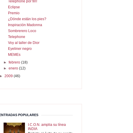
Telephone por fin!
Eclipse
Premio
¿Dónde están los pies?
Inspiración Madonna
Sombrerero Loco
Telephone
Voy al taller de Dior
Eyeliner negro
MEMEs
►
febrero
(18)
►
enero
(12)
►
2009
(46)
ENTRADAS POPULARES
I.C.O.N. amplia su línea
INDIA