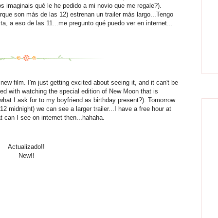
s imaginais qué le he pedido a mi novio que me regale?).
que son más de las 12) estrenan un trailer más largo...Tengo
ita, a eso de las 11...me pregunto qué puedo ver en internet...
 new film. I'm just getting excited about seeing it, and it can't be
fied
with
watching the special edition of New Moon that is
hat I ask for to my boyfriend as birthday present?).
Tomorrow
12 midnight) we can see a larger trailer...I have a free hour at
t can I see on internet then...hahaha.
Actualizado!!
New!!