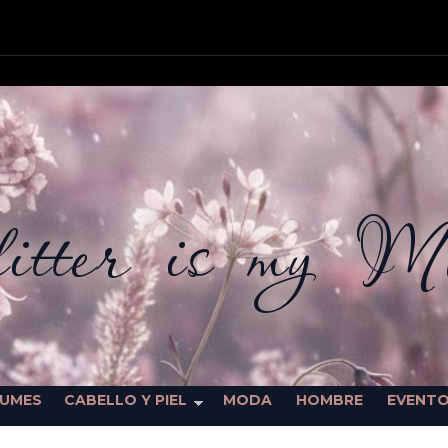
itter is my M
FUMES
CABELLO Y PIEL
MODA
HOMBRE
EVENT
SORTEOS