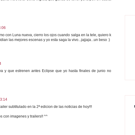
3:06
omo con Luna nueva, cierro los ojos cuando salga en la tele, quiero k
dian las mejores escenas y yo esta saga la vivo...jajjaja...un beso :)
4
a y que estrenen antes Eclipse que yo hasta finales de junio no
13:14
railer subtitulado en la 2ª edicion de las noticias de hoy!!!
con imagenes y trailers!! ^^