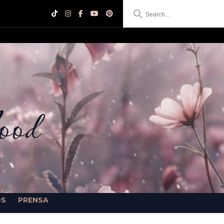
ood
OS
PRENSA