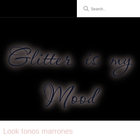
Glitter is my
Mood
Look tonos marrones