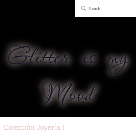
Glitter is my
Mood
Colección Joyería I