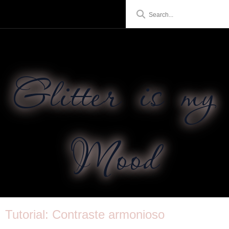
Glitter is my
Mood
Tutorial: Contraste armonioso