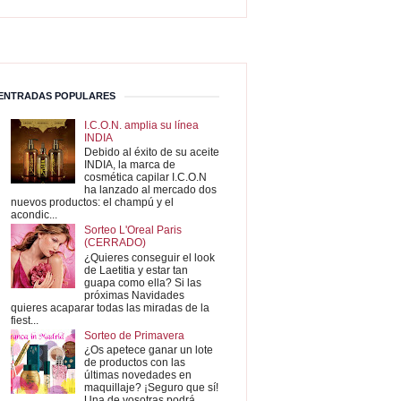
ENTRADAS POPULARES
I.C.O.N. amplia su línea
INDIA
Debido al éxito de su aceite
INDIA, la marca de
cosmética capilar I.C.O.N
ha lanzado al mercado dos
nuevos productos: el champú y el
acondic...
Sorteo L'Oreal Paris
(CERRADO)
¿Quieres conseguir el look
de Laetitia y estar tan
guapa como ella? Si las
próximas Navidades
quieres acaparar todas las miradas de la
fiest...
Sorteo de Primavera
¿Os apetece ganar un lote
de productos con las
últimas novedades en
maquillaje? ¡Seguro que sí!
Una de vosotras podrá