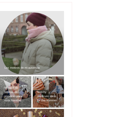
Los motivos de mi ausencia
Mi top 5 de
paletas de
Matchy
sombras para
manicure ideas
esta Navidad
for this summer