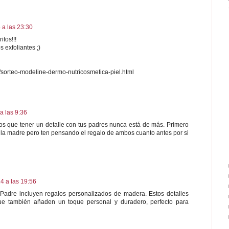
 a las 23:30
itos!!!
 exfoliantes ;)
/sorteo-modeline-dermo-nutricosmetica-piel.html
a las 9:36
los que tener un detalle con tus padres nunca está de más. Primero
de la madre pero ten pensando el regalo de ambos cuanto antes por si
4 a las 19:56
 Padre incluyen regalos personalizados de madera. Estos detalles
que también añaden un toque personal y duradero, perfecto para