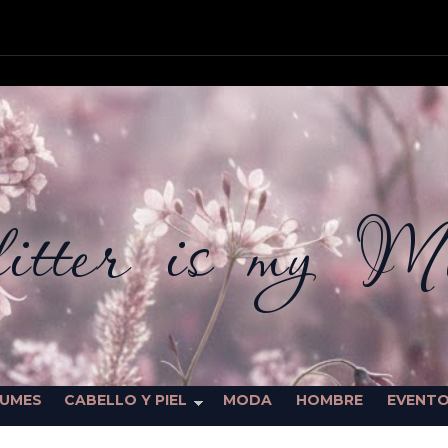
itter is my M
FUMES
CABELLO Y PIEL
MODA
HOMBRE
EVENT
SORTEOS