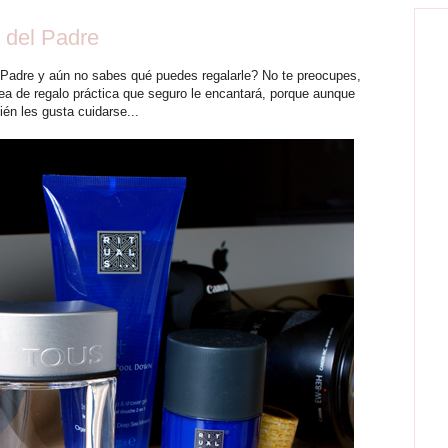
a del Padre
 Padre y aún no sabes qué puedes regalarle? No te preocupes,
ea de regalo práctica que seguro le encantará, porque aunque
ién les gusta cuidarse...