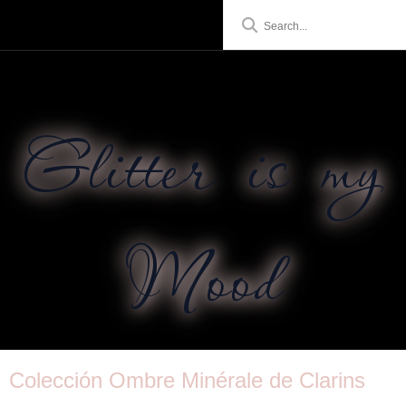
Glitter is my
Mood
Colección Ombre Minérale de Clarins