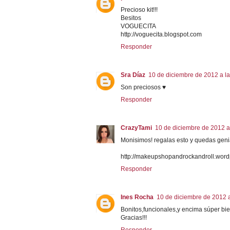
Precioso kit!!!
Besitos
VOGUECITA
http://voguecita.blogspot.com
Responder
Sra Díaz
10 de diciembre de 2012 a l
Son preciosos ♥
Responder
CrazyTami
10 de diciembre de 2012 a
Monisimos! regalas esto y quedas genia
http://makeupshopandrockandroll.word
Responder
Ines Rocha
10 de diciembre de 2012 a
Bonitos,funcionales,y encima súper bien
Gracias!!!
Responder