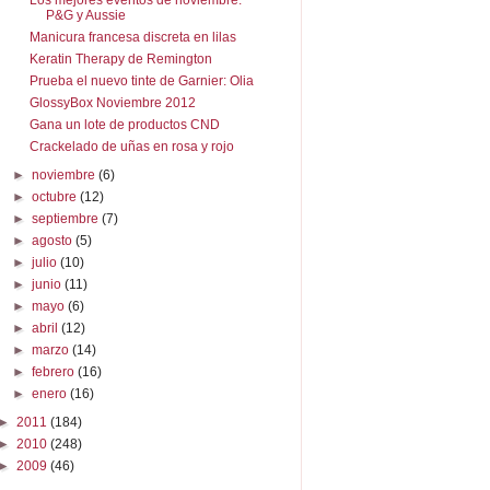
P&G y Aussie
Manicura francesa discreta en lilas
Keratin Therapy de Remington
Prueba el nuevo tinte de Garnier: Olia
GlossyBox Noviembre 2012
Gana un lote de productos CND
Crackelado de uñas en rosa y rojo
►
noviembre
(6)
►
octubre
(12)
►
septiembre
(7)
►
agosto
(5)
►
julio
(10)
►
junio
(11)
►
mayo
(6)
►
abril
(12)
►
marzo
(14)
►
febrero
(16)
►
enero
(16)
►
2011
(184)
►
2010
(248)
►
2009
(46)