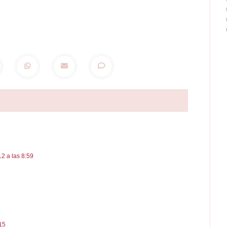
2 a las 8:59
15