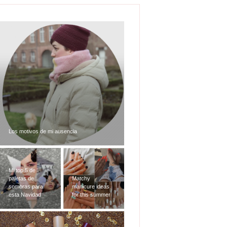
Los motivos de mi ausencia
Mi top 5 de
paletas de
Matchy
sombras para
manicure ideas
esta Navidad
for this summer