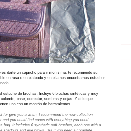
ieres darte un capricho para ir monísima, te recomiendo su
ible en rosa o en plateado y en ella nos encontramos estuches
e nada.
l estuche de brochas. Incluye 6 brochas sintéticas y muy
colorete, base, corrector, sombras y cejas. Y si lo que
tienen uno con un montón de herramientas.
just for give you a whim, I recommend the new collection
lver and you could find cases with everything you need.
s bag. It includes 6 synthetic soft brushes, each one with a
 eye shadows and eye brows. But if you need a complete