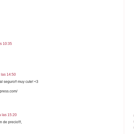
as 10:35
 las 14:50
l seguro!! muy cute! <3
press.com/
 las 15:20
 de precio!!!,