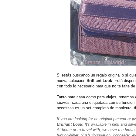
Si estás buscando un regalo original o si qu
nueva colección
Brilliant Look
. Está dispon
con todo lo necesario para que no te falte d
Tanto para casa como para viajes, tenemos e
suaves, cada una etiquetada con su función: 
necesitas es un set completo de manicura, 
If you are looking for an original present or 
Brilliant Look
. It's available in pink and si
At home or to travel with, we have the brushe
funtion-label: blush, foundation, concealer,