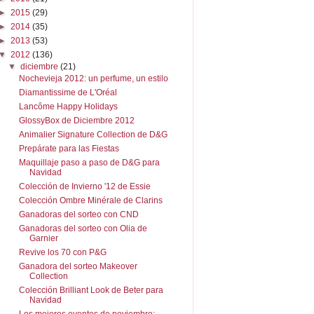
►
2015
(29)
►
2014
(35)
►
2013
(53)
▼
2012
(136)
▼
diciembre
(21)
Nochevieja 2012: un perfume, un estilo
Diamantissime de L'Oréal
Lancôme Happy Holidays
GlossyBox de Diciembre 2012
Animalier Signature Collection de D&G
Prepárate para las Fiestas
Maquillaje paso a paso de D&G para
Navidad
Colección de Invierno '12 de Essie
Colección Ombre Minérale de Clarins
Ganadoras del sorteo con CND
Ganadoras del sorteo con Olia de
Garnier
Revive los 70 con P&G
Ganadora del sorteo Makeover
Collection
Colección Brilliant Look de Beter para
Navidad
Los mejores eventos de noviembre: