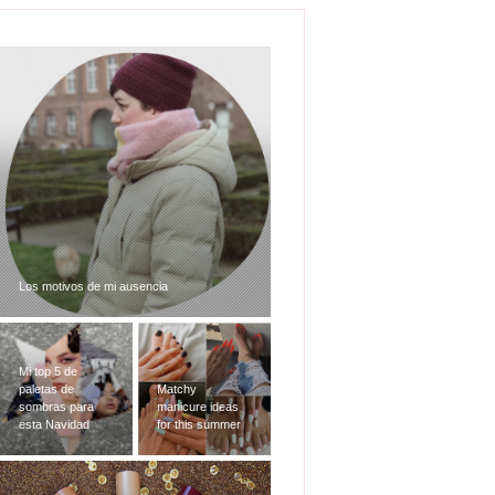
Los motivos de mi ausencia
Mi top 5 de
paletas de
Matchy
sombras para
manicure ideas
esta Navidad
for this summer