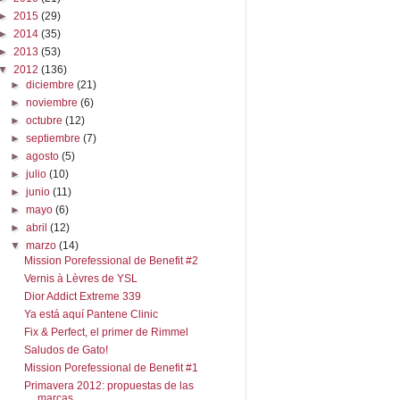
►
2015
(29)
►
2014
(35)
►
2013
(53)
▼
2012
(136)
►
diciembre
(21)
►
noviembre
(6)
►
octubre
(12)
►
septiembre
(7)
►
agosto
(5)
►
julio
(10)
►
junio
(11)
►
mayo
(6)
►
abril
(12)
▼
marzo
(14)
Mission Porefessional de Benefit #2
Vernis à Lèvres de YSL
Dior Addict Extreme 339
Ya está aquí Pantene Clinic
Fix & Perfect, el primer de Rimmel
Saludos de Gato!
Mission Porefessional de Benefit #1
Primavera 2012: propuestas de las
marcas