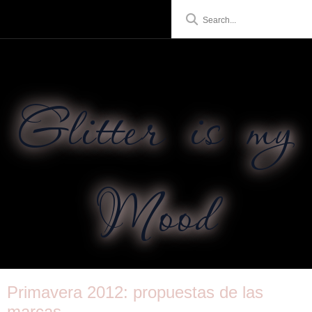
Glitter is my
Mood
Primavera 2012: propuestas de las
marcas