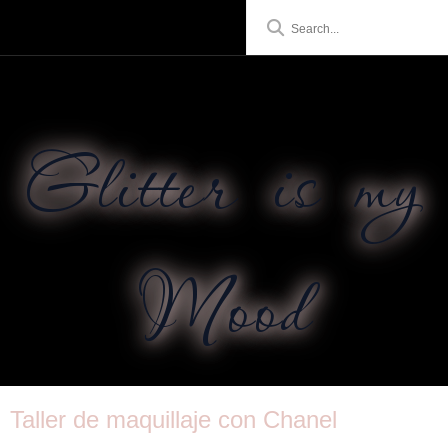
Glitter is my
Mood
Taller de maquillaje con Chanel