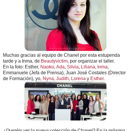
Muchas gracias al equipo de Chanel por esta estupenda
tarde y a Inma, de
Beautyvictim
, por organizar el taller.
En la foto: Esther,
Naoko
,
Ada
,
Silvia
,
Liliana
,
Inma
,
Emmanuele (Jefa de Prensa), Juan José Costales (Director
de Formación), yo,
Nyna
,
Judith
,
Lorena
y
Esther
.
¿Queréis ver la nueva colección de Chanel? En la próxima