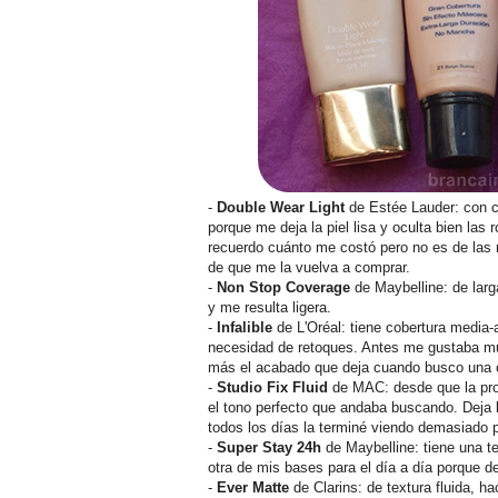
-
Double Wear Light
de Estée Lauder: con c
porque me deja la piel lisa y oculta bien las
recuerdo cuánto me costó pero no es de las 
de que me la vuelva a comprar.
-
Non Stop Coverage
de Maybelline: de larg
y me resulta ligera.
-
Infalible
de L'Oréal: tiene cobertura media-
necesidad de retoques. Antes me gustaba mu
más el acabado que deja cuando busco una c
-
Studio Fix Fluid
de MAC: desde que la pro
el tono perfecto que andaba buscando. Deja 
todos los días la terminé viendo demasiado 
-
Super Stay 24h
de Maybelline: tiene una t
otra de mis bases para el día a día porque d
-
Ever Matte
de Clarins: de textura fluida, h