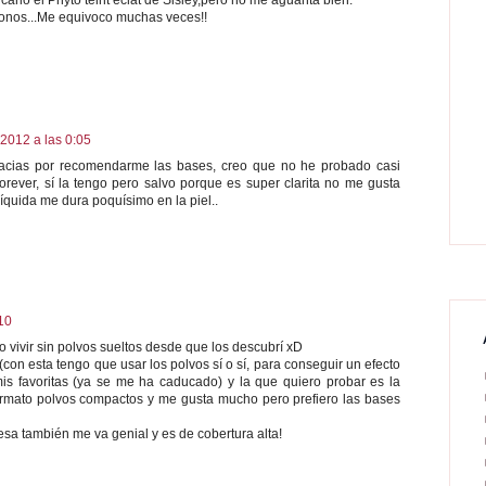
tonos...Me equivoco muchas veces!!
2012 a las 0:05
acias por recomendarme las bases, creo que no he probado casi
orever, sí la tengo pero salvo porque es super clarita no me gusta
líquida me dura poquísimo en la piel..
10
o vivir sin polvos sueltos desde que los descubrí xD
con esta tengo que usar los polvos sí o sí, para conseguir un efecto
is favoritas (ya se me ha caducado) y la que quiero probar es la
 formato polvos compactos y me gusta mucho pero prefiero las bases
esa también me va genial y es de cobertura alta!