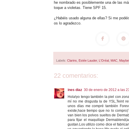
he nombrado es posiblemente una de las más li
toque a violetas. Tiene SPF 15.
¿Habéis usado alguna de ellas? Si me podéi
os lo agradezco.
Labels:
Clarins
,
Estée Lauder
,
L'Oréal
,
MAC
,
Maybel
22 comentarios:
ines diaz
30 de enero de 2012 a las 2
Hola!yo tengo también la piel con zona
mí no me disgusta la de YSL,Teint re
unos días me compré también Foreve
existe,hace tiempo que no lo compro)
van bien los polvos sueltos de Dermab
para fijar el maquillaje Dermablend(
gustan.Los utilizo como dice el fabrica
va aguantando la base.Me gusta al aplic