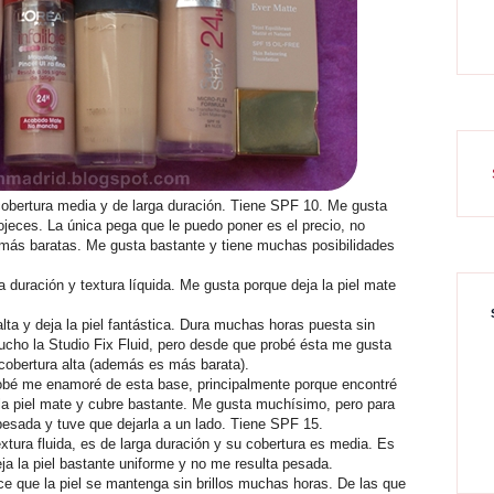
obertura media y de larga duración. Tiene SPF 10. Me gusta
 rojeces. La única pega que le puedo poner es el precio, no
más baratas. Me gusta bastante y tiene muchas posibilidades
a duración y textura líquida. Me gusta porque deja la piel mate
alta y deja la piel fantástica. Dura muchas horas puesta sin
cho la Studio Fix Fluid, pero desde que probé ésta me gusta
obertura alta (además es más barata).
bé me enamoré de esta base, principalmente porque encontré
la piel mate y cubre bastante. Me gusta muchísimo, pero para
pesada y tuve que dejarla a un lado. Tiene SPF 15.
extura fluida, es de larga duración y su cobertura es media. Es
eja la piel bastante uniforme y no me resulta pesada.
ace que la piel se mantenga sin brillos muchas horas. De las que