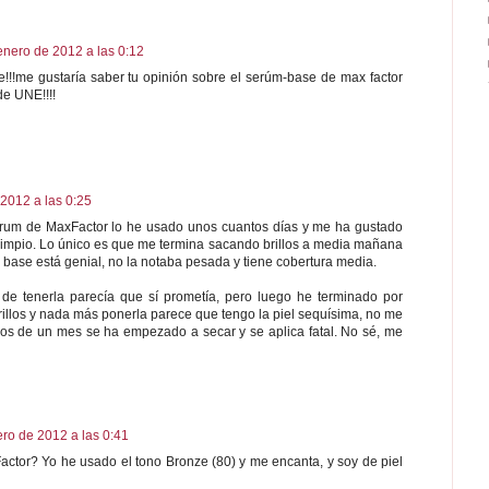
enero de 2012 a las 0:12
je!!!me gustaría saber tu opinión sobre el serúm-base de max factor
de UNE!!!!
2012 a las 0:25
sérum de MaxFactor lo he usado unos cuantos días y me ha gustado
limpio. Lo único es que me termina sacando brillos a media mañana
base está genial, no la notaba pesada y tiene cobertura media.
de tenerla parecía que sí prometía, pero luego he terminado por
illos y nada más ponerla parece que tengo la piel sequísima, no me
s de un mes se ha empezado a secar y se aplica fatal. No sé, me
ro de 2012 a las 0:41
ctor? Yo he usado el tono Bronze (80) y me encanta, y soy de piel