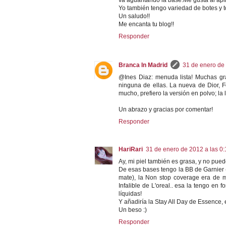
Yo también tengo variedad de botes y 
Un saludo!!
Me encanta tu blog!!
Responder
Branca In Madrid
31 de enero de 
@Ines Diaz: menuda lista! Muchas gr
ninguna de ellas. La nueva de Dior, F
mucho, prefiero la versión en polvo; la 
Un abrazo y gracias por comentar!
Responder
HariRari
31 de enero de 2012 a las 0:
Ay, mi piel también es grasa, y no pued
De esas bases tengo la BB de Garnier (
mate), la Non stop coverage era de m
Infalible de L'oreal.. esa la tengo en
líquidas!
Y añadiría la Stay All Day de Essence, 
Un beso :)
Responder