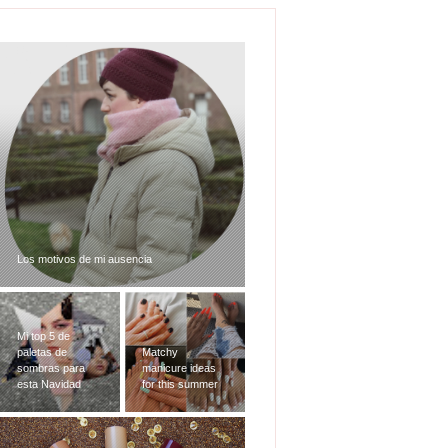
Los motivos de mi ausencia
Mi top 5 de
paletas de
Matchy
sombras para
manicure ideas
esta Navidad
for this summer