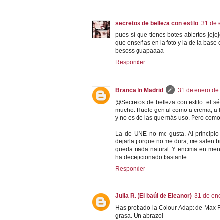
secretos de belleza con estilo
31 de 
pues sí que tienes botes abiertos jeje
que enseñas en la foto y la de la base 
besoss guapaaaa
Responder
Branca In Madrid
31 de enero de 
@Secretos de belleza con estilo: el 
mucho. Huele genial como a crema, a 
y no es de las que más uso. Pero como 
La de UNE no me gusta. Al principio 
dejarla porque no me dura, me salen br
queda nada natural. Y encima en meno
ha decepcionado bastante...
Responder
Julia R. (El baúl de Eleanor)
31 de ene
Has probado la Colour Adapt de Max Fa
grasa. Un abrazo!