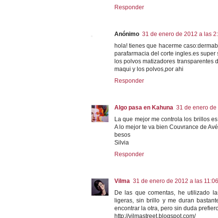
Responder
Anónimo
31 de enero de 2012 a las 2
hola! tienes que hacerme caso:dermabl
parafarmacia del corte ingles.es super
los polvos matizadores transparentes 
maqui y los polvos,por ahi
Responder
Algo pasa en Kahuna
31 de enero de 
La que mejor me controla los brillos e
A lo mejor te va bien Couvrance de Av
besos
Silvia
Responder
Vilma
31 de enero de 2012 a las 11:0
De las que comentas, he utilizado 
ligeras, sin brillo y me duran basta
encontrar la otra, pero sin duda prefiero
http://vilmastreet.blogspot.com/