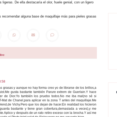
geras. De ella destacaría el olor, huele genial, con un ligero
s recomendar alguna base de maquillaje más para pieles grasas
line
3:58
s grasas y aunque no hay forma creo yo de librarse de los brillos,a
sist.Me gusta bastante también Parure extrem de Guerlain.Y hace
r de Dior.Yo también los pruebo todos.No me iba mal(no sé si
T-Mat de Chanel,para aplicar en la zona T antes del maquillaje.Me
lend,de Vichy.Pero que los dejan de hacer.En realidad los hicieron
aguanta bastante y tiene gran cobertura,demasiada a veces),y me
nte.Aplico y después de un rato retiro exceso con la brocha.Y así me
arlo el Phyto teint eclat de Sisley,pero no me aguanta bien.