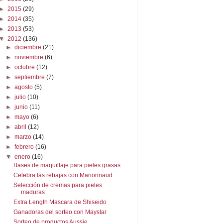
►
2015
(29)
►
2014
(35)
►
2013
(53)
▼
2012
(136)
►
diciembre
(21)
►
noviembre
(6)
►
octubre
(12)
►
septiembre
(7)
►
agosto
(5)
►
julio
(10)
►
junio
(11)
►
mayo
(6)
►
abril
(12)
►
marzo
(14)
►
febrero
(16)
▼
enero
(16)
Bases de maquillaje para pieles grasas
Celebra las rebajas con Marionnaud
Selección de cremas para pieles
maduras
Extra Length Mascara de Shiseido
Ganadoras del sorteo con Maystar
Sorteo de productos Aussie