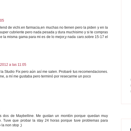
:05
end de vichi.en farmacia,en muchas no tienen pero la piden y en la
 super cubriente pero nada pesada y dura muchisimo y si te compras
de la misma gama para mi es de lo mejor,y nada caro.sobre 15-17 el
2012 a las 11:05
s la Studio Fix pero aún así me salen. Probaré tus recomendaciones.
éne, a mí me gustaba pero terminó por resecarme un poco
6
las dos de Maybelline. Me gustan un montón porque quedan muy
nte. Tuve que probar la stay 24 horas porque tuve problemas para
 la non stop ;)