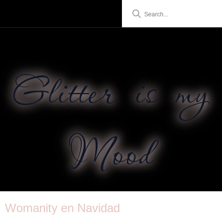
Glitter is my
Mood
Womanity en Navidad