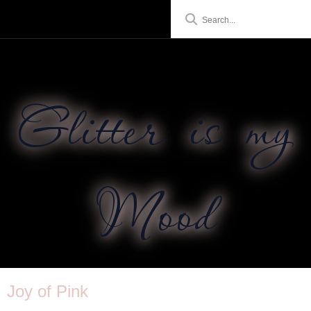
Glitter is my
Mood
Joy of Pink