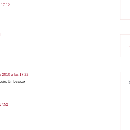
s 17:12
1
e 2010 a las 17:22
cojo. Un besazo
 17:52