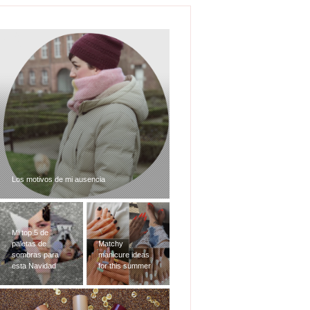
Los motivos de mi ausencia
Mi top 5 de
paletas de
Matchy
sombras para
manicure ideas
esta Navidad
for this summer