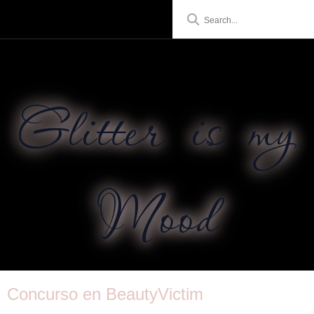
Glitter is my
Mood
Concurso en BeautyVictim