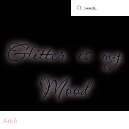
Glitter is my
Mood
Aruê