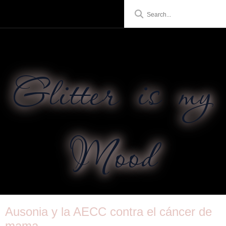
Glitter is my
Mood
Ausonia y la AECC contra el cáncer de
mama