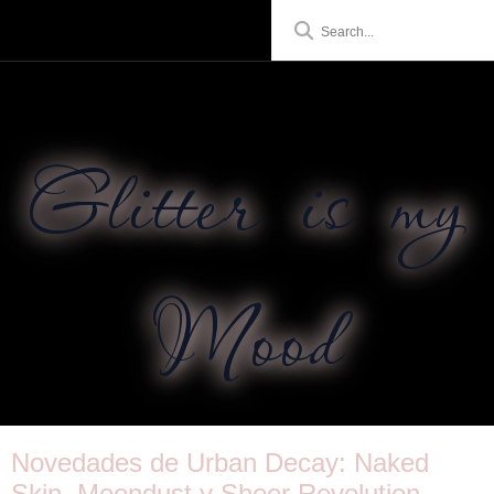
Glitter is my
Mood
Novedades de Urban Decay: Naked
Skin, Moondust y Sheer Revolution