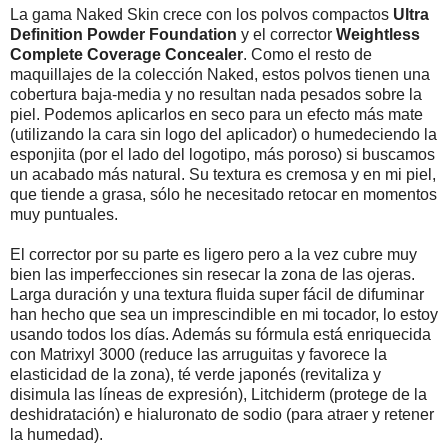
La gama Naked Skin crece con los polvos compactos
Ultra
Definition Powder Foundation
y el corrector
Weightless
Complete Coverage Concealer
. Como el resto de
maquillajes de la colección Naked, estos polvos tienen una
cobertura baja-media y no resultan nada pesados sobre la
piel. Podemos aplicarlos en seco para un efecto más mate
(utilizando la cara sin logo del aplicador) o humedeciendo la
esponjita (por el lado del logotipo, más poroso) si buscamos
un acabado más natural. Su textura es cremosa y en mi piel,
que tiende a grasa, sólo he necesitado retocar en momentos
muy puntuales.
El corrector por su parte es ligero pero a la vez cubre muy
bien las imperfecciones sin resecar la zona de las ojeras.
Larga duración y una textura fluida super fácil de difuminar
han hecho que sea un imprescindible en mi tocador, lo estoy
usando todos los días. Además su fórmula está enriquecida
con Matrixyl 3000 (reduce las arruguitas y favorece la
elasticidad de la zona), té verde japonés (revitaliza y
disimula las líneas de expresión), Litchiderm (protege de la
deshidratación) e hialuronato de sodio (para atraer y retener
la humedad).