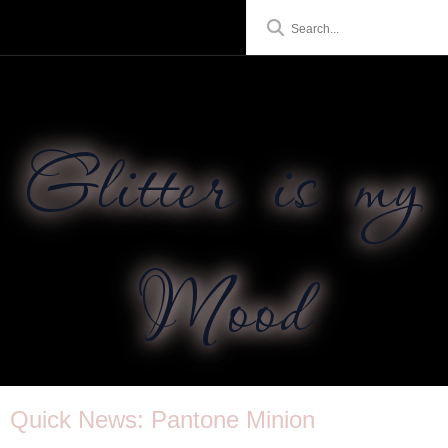
Glitter is my
Mood
Quick News: Pantone Minion