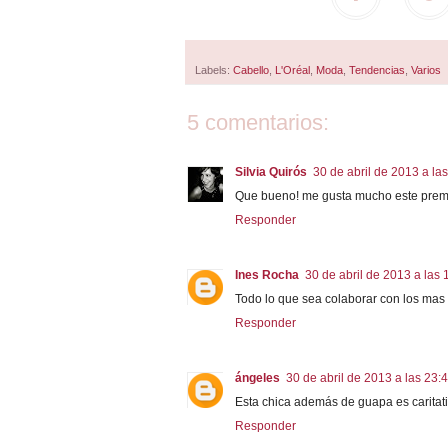
Labels:
Cabello
,
L'Oréal
,
Moda
,
Tendencias
,
Varios
5 comentarios:
Silvia Quirós
30 de abril de 2013 a la
Que bueno! me gusta mucho este premi
Responder
Ines Rocha
30 de abril de 2013 a las 
Todo lo que sea colaborar con los mas 
Responder
ángeles
30 de abril de 2013 a las 23:
Esta chica además de guapa es caritati
Responder