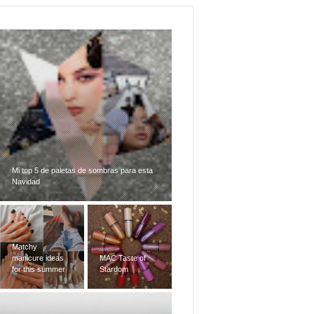
Mi top 5 de paletas de sombras para esta
Navidad
Matchy
manicure ideas
MAC Taste of
for this summer
Stardom