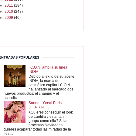
►
2011
(184)
►
2010
(248)
►
2009
(46)
ENTRADAS POPULARES
I.C.O.N. amplia su línea
INDIA
Debido al éxito de su aceite
INDIA, la marca de
cosmética capilar I.C.O.N
ha lanzado al mercado dos
nuevos productos: el champú y el
acondic...
Sorteo L'Oreal Paris
(CERRADO)
¿Quieres conseguir el look
de Laetitia y estar tan
guapa como ella? Si las
próximas Navidades
quieres acaparar todas las miradas de la
fiest...