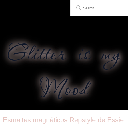
Glitter is my
Mood
Esmaltes magnéticos Repstyle de Essie