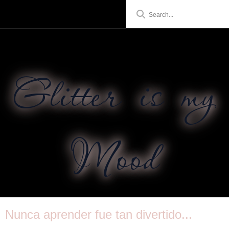
Glitter is my
Mood
Nunca aprender fue tan divertido...