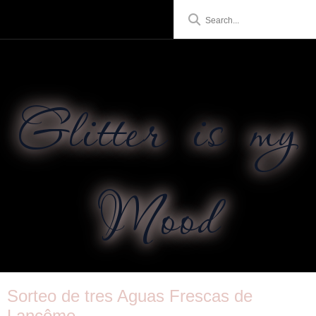
Glitter is my
Mood
Sorteo de tres Aguas Frescas de
Lancôme