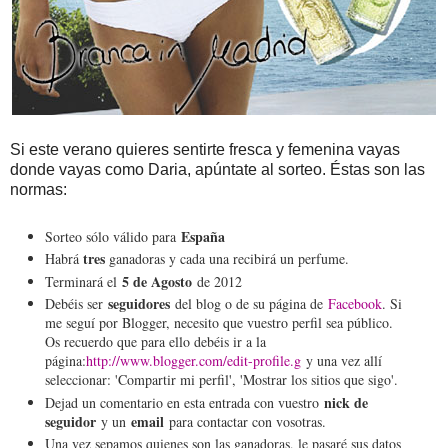
Si este verano quieres sentirte fresca y femenina vayas
donde vayas como Daria, apúntate al sorteo. Éstas son las
normas:
España
Sorteo sólo válido para
tres
Habrá
ganadoras y cada una recibirá un perfume.
5 de Agosto
Terminará el
de 2012
seguidores
Debéis ser
del blog o de su página de
Facebook
. Si
me seguí por Blogger, necesito que vuestro perfil sea público.
Os recuerdo que para ello debéis ir a la
página:
http://www.blogger.com/edit-profile.g
y una vez allí
seleccionar: 'Compartir mi perfil', 'Mostrar los sitios que sigo'.
nick de
Dejad un comentario en esta entrada con vuestro
seguidor
email
y un
para contactar con vosotras.
Una vez sepamos quienes son las ganadoras, le pasaré sus datos