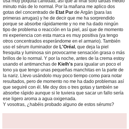
usa muy poquita cantidad, así que al final sólo tardas medio
minuto más de lo normal. Por la mañana me aplico dos
gotas del concentrado de
Etat Pur
de Argán (para las
primeras arrugas) y he de decir que me ha sorprendido
porque se absorbe rápidamente y no me ha dado ningún
tipo de problema o reacción en la piel, así que de momento
mi experiencia con esta marca es muy positiva (ya tengo
otros concentrados esperándome en el armario). También
uso el sérum iluminador de
L'Oréal
, que deja la piel
fresquita y luminosa sin provocarme sensación grasa o más
brillos de lo normal. Y por la noche, antes de la crema estoy
usando el antimanchas de
Kielh's
para igualar un poco el
tono ya que tengo unas pequeñas manchitas en la parte de
la nariz. Llevo usándolo muy poco tiempo como para notar
resultados, pero de momento no me ha dado problemas así
que seguiré con él. Me doy dos o tres gotas y también se
absorbe rápido aunque si le tuviera que sacar un fallo sería
ese ligero aroma a agua oxigenada.
Y vosotras, ¿habéis probado alguno de estos sérums?