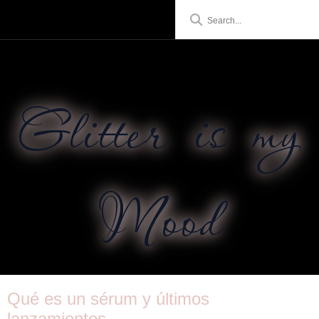
Glitter is my
Mood
Qué es un sérum y últimos
lanzamientos