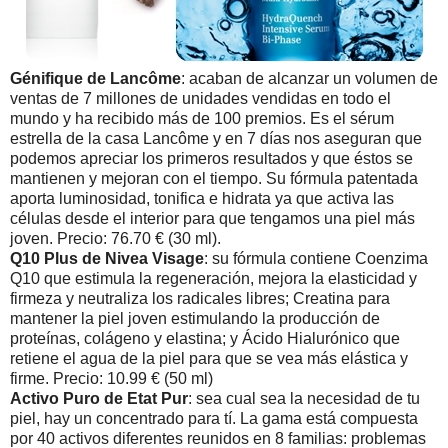
Génifique de Lancôme
: acaban de alcanzar un volumen de
ventas de 7 millones de unidades vendidas en todo el
mundo y ha recibido más de 100 premios. Es el sérum
estrella de la casa Lancôme y en 7 días nos aseguran que
podemos apreciar los primeros resultados y que éstos se
mantienen y mejoran con el tiempo. Su fórmula patentada
aporta luminosidad, tonifica e hidrata ya que activa las
células desde el interior para que tengamos una piel más
joven. Precio: 76.70 € (30 ml).
Q10 Plus de Nivea Visage
: su fórmula contiene Coenzima
Q10 que estimula la regeneración, mejora la elasticidad y
firmeza y neutraliza los radicales libres; Creatina para
mantener la piel joven estimulando la producción de
proteínas, colágeno y elastina; y Ácido Hialurónico que
retiene el agua de la piel para que se vea más elástica y
firme. Precio: 10.99 € (50 ml)
Activo Puro de Etat Pur
: sea cual sea la necesidad de tu
piel, hay un concentrado para tí. La gama está compuesta
por 40 activos diferentes reunidos en 8 familias: problemas