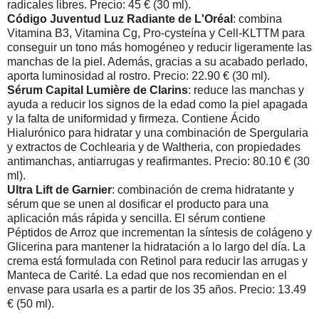
radicales libres. Precio: 45 € (30 ml).
Código Juventud Luz Radiante de L'Oréal
: combina
Vitamina B3, Vitamina Cg, Pro-cysteína y Cell-KLTTM para
conseguir un tono más homogéneo y reducir ligeramente las
manchas de la piel. Además, gracias a su acabado perlado,
aporta luminosidad al rostro. Precio: 22.90 € (30 ml).
Sérum Capital Lumière de Clarins
: reduce las manchas y
ayuda a reducir los signos de la edad como la piel apagada
y la falta de uniformidad y firmeza. Contiene Ácido
Hialurónico para hidratar y una combinación de Spergularia
y extractos de Cochlearia y de Waltheria, con propiedades
antimanchas, antiarrugas y reafirmantes. Precio: 80.10 € (30
ml).
Ultra Lift de Garnier
: combinación de crema hidratante y
sérum que se unen al dosificar el producto para una
aplicación más rápida y sencilla. El sérum contiene
Péptidos de Arroz que incrementan la síntesis de colágeno y
Glicerina para mantener la hidratación a lo largo del día. La
crema está formulada con Retinol para reducir las arrugas y
Manteca de Carité. La edad que nos recomiendan en el
envase para usarla es a partir de los 35 años. Precio: 13.49
€ (50 ml).