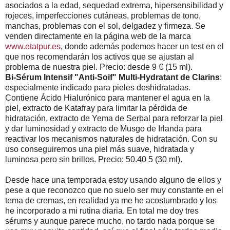
asociados a la edad, sequedad extrema, hipersensibilidad y
rojeces, imperfecciones cutáneas, problemas de tono,
manchas, problemas con el sol, delgadez y firmeza. Se
venden directamente en la página web de la marca
www.etatpur.es
, donde además podemos hacer un test en el
que nos recomendarán los activos que se ajustan al
problema de nuestra piel. Precio: desde 9 € (15 ml).
Bi-Sérum Intensif "Anti-Soif" Multi-Hydratant de Clarins
:
especialmente indicado para pieles deshidratadas.
Contiene Ácido Hialurónico para mantener el agua en la
piel, extracto de Katafray para limitar la pérdida de
hidratación, extracto de Yema de Serbal para reforzar la piel
y dar luminosidad y extracto de Musgo de Irlanda para
reactivar los mecanismos naturales de hidratación. Con su
uso conseguiremos una piel más suave, hidratada y
luminosa pero sin brillos. Precio: 50.40 5 (30 ml).
Desde hace una temporada estoy usando alguno de ellos y
pese a que reconozco que no suelo ser muy constante en el
tema de cremas, en realidad ya me he acostumbrado y los
he incorporado a mi rutina diaria. En total me doy tres
sérums y aunque parece mucho, no tardo nada porque se