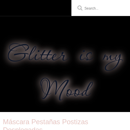
Glitter is my
Mood
Máscara Pestañas Postizas
Desplegadas